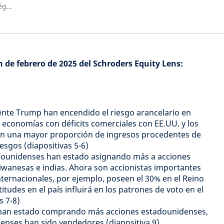
Director de Investigación Estratégica, Schroders
n de febrero de 2025 del Schroders Equity Lens:
ente Trump han encendido el riesgo arancelario en
economías con déficits comerciales con EE.UU. y los
on una mayor proporción de ingresos procedentes de
esgos (diapositivas 5-6)
adounidenses han estado asignando más a acciones
aiwanesas e indias. Ahora son accionistas importantes
ernacionales, por ejemplo, poseen el 30% en el Reino
itudes en el país influirá en los patrones de voto en el
s 7-8)
han estado comprando más acciones estadounidenses,
enses han sido vendedores (diapositiva 9)