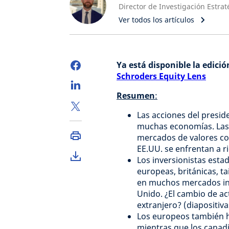
Ver todos los artículos
Ya está disponible la edició
Schroders Equity Lens
Resumen
:
Las acciones del presid
muchas economías. Las 
mercados de valores c
EE.UU. se enfrentan a ri
Los inversionistas est
europeas, británicas, t
en muchos mercados int
Unido. ¿El cambio de act
extranjero? (diapositiva
Los europeos también 
mientras que los canadi