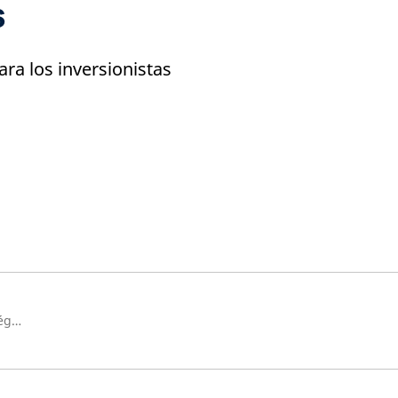
s
ara los inversionistas
Director de Investigación Estratégica, Schroders