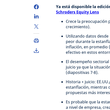
Ya está disponible la edició
Schroders Equity Lens
Crece la preocupación po
crecimiento).
Utilizando datos desde
peor durante la estanf
inflación, en promedio (
efectivo en estos entor
El desempeño sectorial 
juicio ya que la situac
(diapositivas 7-8).
Historia + juicio: EE.U
estanflación, mientras
propuestas más interesa
Es probable que la esta
a nivel de empresa, cr