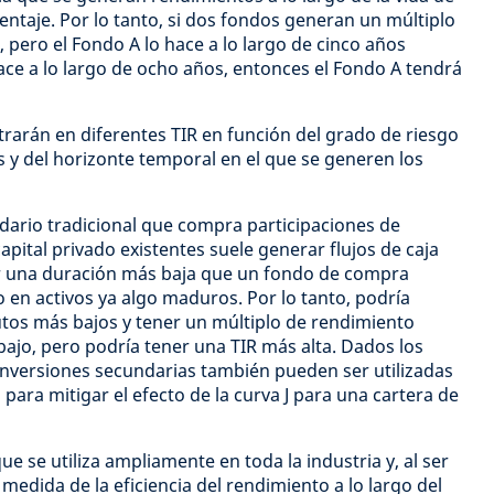
ntaje. Por lo tanto, si dos fondos generan un múltiplo
 pero el Fondo A lo hace a lo largo de cinco años
ace a lo largo de ocho años, entonces el Fondo A tendrá
trarán en diferentes TIR en función del grado de riesgo
s y del horizonte temporal en el que se generen los
dario tradicional que compra participaciones de
apital privado existentes suele generar flujos de caja
r una duración más baja que un fondo de compra
o en activos ya algo maduros. Por lo tanto, podría
tos más bajos y tener un múltiplo de rendimiento
jo, pero podría tener una TIR más alta. Dados los
s inversiones secundarias también pueden ser utilizadas
 para mitigar el efecto de la curva J para una cartera de
ue se utiliza ampliamente en toda la industria y, al ser
edida de la eficiencia del rendimiento a lo largo del