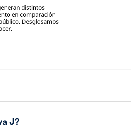
eneran distintos
miento en comparación
público. Desglosamos
ocer.
va J?