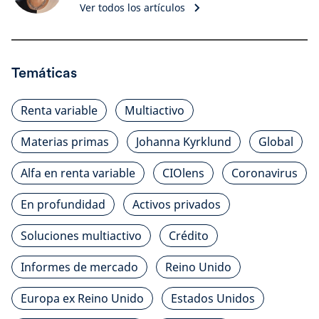
Ver todos los artículos
Temáticas
Renta variable
Multiactivo
Materias primas
Johanna Kyrklund
Global
Alfa en renta variable
CIOlens
Coronavirus
En profundidad
Activos privados
Soluciones multiactivo
Crédito
Informes de mercado
Reino Unido
Europa ex Reino Unido
Estados Unidos