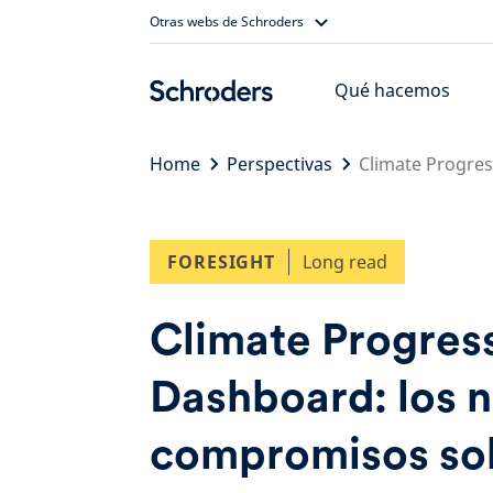
Skip
Otras webs de Schroders
to
content
Qué hacemos
Home
Perspectivas
Climate Progre
FORESIGHT
Long read
Climate Progres
Dashboard: los 
compromisos so