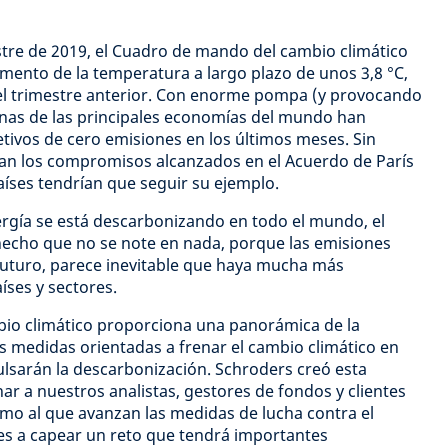
stre de 2019, el Cuadro de mando del cambio climático
ento de la temperatura a largo plazo de unos 3,8 °C,
 el trimestre anterior. Con enorme pompa (y provocando
unas de las principales economías del mundo han
etivos de cero emisiones en los últimos meses. Sin
n los compromisos alcanzados en el Acuerdo de París
aíses tendrían que seguir su ejemplo.
rgía se está descarbonizando en todo el mundo, el
cho que no se note en nada, porque las emisiones
futuro, parece inevitable que haya mucha más
íses y sectores.
io climático proporciona una panorámica de la
as medidas orientadas a frenar el cambio climático en
ulsarán la descarbonización. Schroders creó esta
r a nuestros analistas, gestores de fondos y clientes
tmo al que avanzan las medidas de lucha contra el
es a capear un reto que tendrá importantes