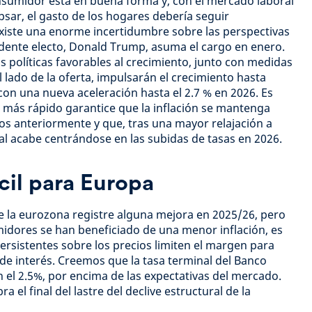
nsumidor está en buena forma y, con el mercado laboral
psar, el gasto de los hogares debería seguir
xiste una enorme incertidumbre sobre las perspectivas
sidente electo, Donald Trump, asuma el cargo en enero.
 políticas favorables al crecimiento, junto con medidas
lado de la oferta, impulsarán el crecimiento hasta
con una nueva aceleración hasta el 2.7 % en 2026. Es
 más rápido garantice que la inflación se mantenga
s anteriormente y que, tras una mayor relajación a
ral acabe centrándose en las subidas de tasas en 2026.
cil para Europa
e la eurozona registre alguna mejora en 2025/26, pero
sumidores se han beneficiado de una menor inflación, es
ersistentes sobre los precios limiten el margen para
 de interés. Creemos que la tasa terminal del Banco
n el 2.5%, por encima de las expectativas del mercado.
a el final del lastre del declive estructural de la