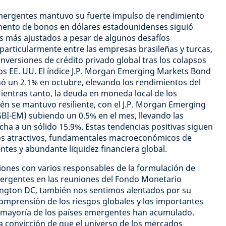
mergentes mantuvo su fuerte impulso de rendimiento
gmento de bonos en dólares estadounidenses siguió
s más ajustados a pesar de algunos desafíos
 particularmente entre las empresas brasileñas y turcas,
inversiones de crédito privado global tras los colapsos
 los EE. UU. El índice J.P. Morgan Emerging Markets Bond
nó un 2.1% en octubre, elevando los rendimientos del
Mientras tanto, la deuda en moneda local de los
 se mantuvo resiliente, con el J.P. Morgan Emerging
GBI-EM) subiendo un 0.5% en el mes, llevando las
cha a un sólido 15.9%. Estas tendencias positivas siguen
os atractivos, fundamentales macroeconómicos de
tes y abundante liquidez financiera global.
iones con varios responsables de la formulación de
mergentes en las reuniones del Fondo Monetario
ington DC, también nos sentimos alentados por su
a comprensión de los riesgos globales y los importantes
a mayoría de los países emergentes han acumulado.
a convicción de que el universo de los mercados