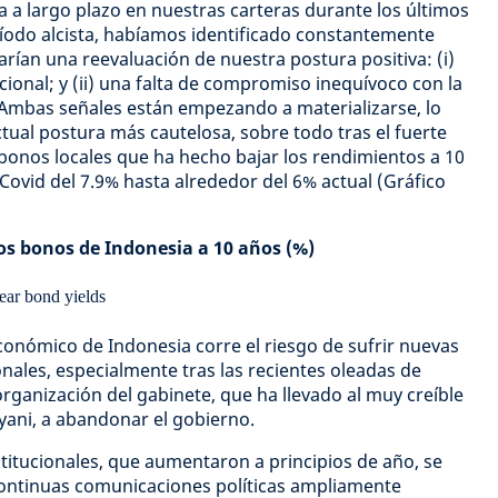
va a largo plazo en nuestras carteras durante los últimos
eríodo alcista, habíamos identificado constantemente
carían una reevaluación de nuestra postura positiva: (i)
ional; y (ii) una falta de compromiso inequívoco con la
a. Ambas señales están empezando a materializarse, lo
ual postura más cautelosa, sobre todo tras el fuerte
bonos locales que ha hecho bajar los rendimientos a 10
ovid del 7.9% hasta alrededor del 6% actual (Gráfico
os bonos de Indonesia a 10 años (%)
onómico de Indonesia corre el riesgo de sufrir nuevas
ionales, especialmente tras las recientes oleadas de
organización del gabinete, que ha llevado al muy creíble
lyani, a abandonar el gobierno.
stitucionales, que aumentaron a principios de año, se
continuas comunicaciones políticas ampliamente