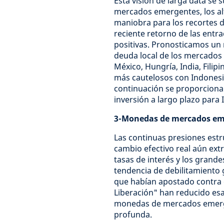
Esta visión de larga data se 
mercados emergentes, los al
maniobra para los recortes de
reciente retorno de las entr
positivas. Pronosticamos un 
deuda local de los mercados
México, Hungría, India, Filip
más cautelosos con Indones
continuación se proporciona 
inversión a largo plazo para 
3-Monedas de mercados eme
Las continuas presiones estru
cambio efectivo real aún ex
tasas de interés y los grande
tendencia de debilitamiento 
que habían apostado contra 
Liberación" han reducido esa
monedas de mercados emerge
profunda.