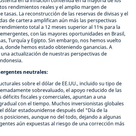
sustenta en la inflación contenida en la mayoría de los
tos rendimientos reales y el amplio margen de
 tasas. La reconstrucción de las reservas de divisas y el
adas de cartera amplifican aún más las perspectivas
rendimiento total a 12 meses superior al 11% para la
 emergentes, con las mayores oportunidades en Brasil,
inas, Turquía y Egipto. Sin embargo, nos hemos vuelto
ia, donde hemos estado obteniendo ganancias. A
una actualización de nuestras perspectivas de
Indonesia.
rgentes neutrales:
cturales sobre el dólar de EE.UU., incluido su tipo de
tremadamente sobrevaluado, el apoyo reducido de las
s déficits fiscales y comerciales, apuntan a una
gradual con el tiempo. Muchos inversionistas globales
el dólar estadounidense después del "Día de la
s posiciones, aunque no del todo, dejando a algunas
ntes aún expuestas al riesgo de una corrección más