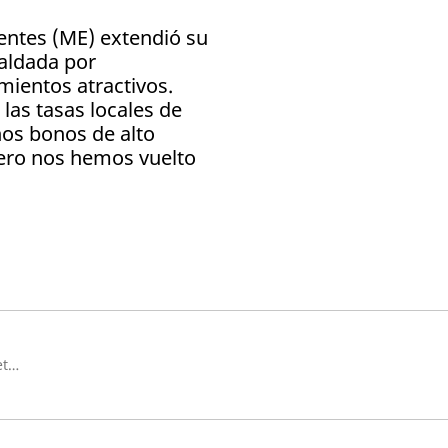
ntes (ME) extendió su
paldada por
mientos atractivos.
as tasas locales de
os bonos de alto
ero nos hemos vuelto
Fund Manager, Emerging Markets Debt