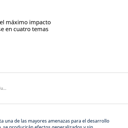
 el máximo impacto
se en cuatro temas
Head of Impact Management, Blue Orchard
ta una de las mayores amenazas para el desarrollo
a, se producirán efectos generalizados y sin