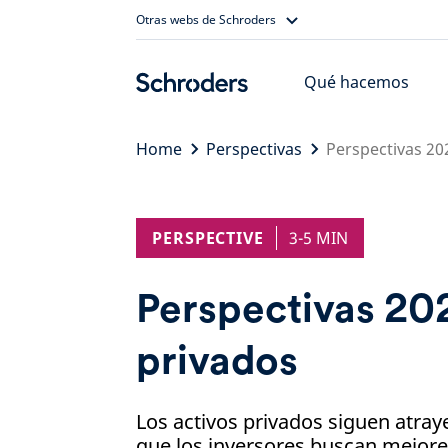
Skip
Otras webs de Schroders
to
content
Qué hacemos
Home
Perspectivas
Perspectivas 20
PERSPECTIVE
3-5 MIN
Perspectivas 202
privados
Los activos privados siguen atray
que los inversores buscan mejore