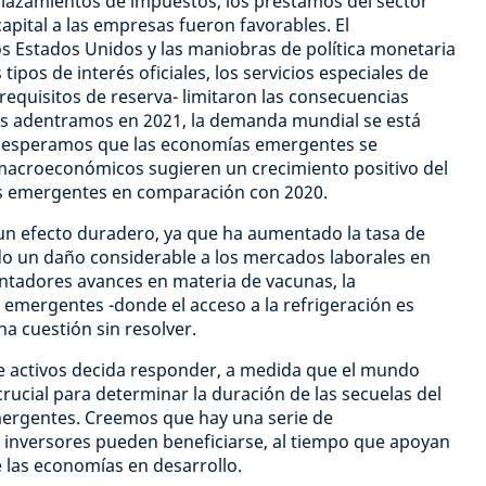
plazamientos de impuestos, los préstamos del sector
capital a las empresas fueron favorables. El
los Estados Unidos y las maniobras de política monetaria
tipos de interés oficiales, los servicios especiales de
s requisitos de reserva- limitaron las consecuencias
s adentramos en 2021, la demanda mundial se está
 esperamos que las economías emergentes se
macroeconómicos sugieren un crecimiento positivo del
as emergentes en comparación con 2020.
un efecto duradero, ya que ha aumentado la tasa de
o un daño considerable a los mercados laborales en
lentadores avances en materia de vacunas, la
 emergentes -donde el acceso a la refrigeración es
a cuestión sin resolver.
de activos decida responder, a medida que el mundo
crucial para determinar la duración de las secuelas del
ergentes. Creemos que hay una serie de
 inversores pueden beneficiarse, al tiempo que apoyan
 las economías en desarrollo.