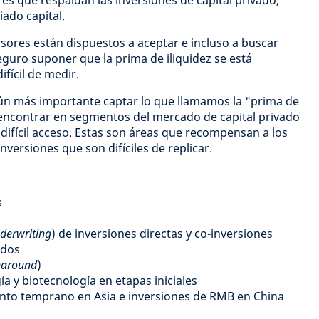
es que respaldan las inversiones de capital privado,
ado capital.
ores están dispuestos a aceptar e incluso a buscar
seguro suponer que la prima de iliquidez se está
fícil de medir.
aún más importante captar lo que llamamos la "prima de
encontrar en segmentos del mercado de capital privado
difícil acceso. Estas son áreas que recompensan a los
nversiones que son difíciles de replicar.
s
derwriting
) de inversiones directas y co-inversiones
ados
naround
)
a y biotecnología en etapas iniciales
ento temprano en Asia e inversiones de RMB en China