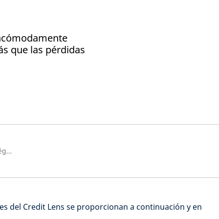
n incómodamente
ás que las pérdidas
Director de Investigación Estratégica, Schroders
nes del Credit Lens se proporcionan a continuación y en