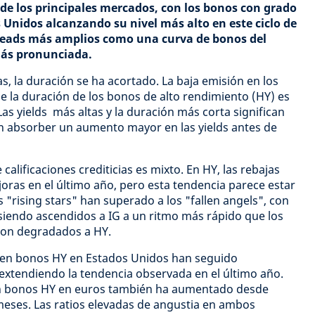
e los principales mercados, con los bonos con grado
s Unidos alcanzando su nivel más alto en este ciclo de
preads más amplios como una curva de bonos del
más pronunciada.
s, la duración se ha acortado. La baja emisión en los
ue la duración de los bonos de alto rendimiento (HY) es
as yields más altas y la duración más corta significan
en absorber un aumento mayor en las yields antes de
alificaciones crediticias es mixto. En HY, las rebajas
oras en el último año, pero esta tendencia parece estar
 "rising stars" han superado a los "fallen angels", con
siendo ascendidos a IG a un ritmo más rápido que los
son degradados a HY.
 en bonos HY en Estados Unidos han seguido
tendiendo la tendencia observada en el último año.
en bonos HY en euros también ha aumentado desde
 meses. Las ratios elevadas de angustia en ambos