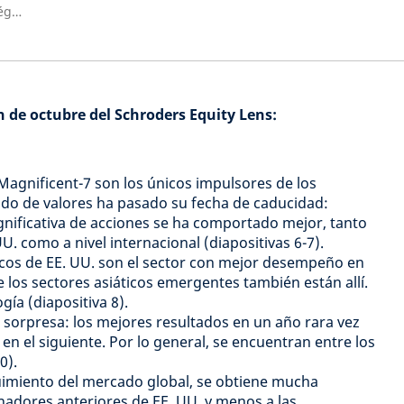
Director de Investigación Estratégica, Schroders
ón de octubre del Schroders Equity Lens:
 Magnificent-7 son los únicos impulsores de los
do de valores ha pasado su fecha de caducidad:
gnificativa de acciones se ha comportado mejor, tanto
U. como a nivel internacional (diapositivas 6-7).
icos de EE. UU. son el sector con mejor desempeño en
 los sectores asiáticos emergentes también están allí.
gía (diapositiva 8).
 sorpresa: los mejores resultados en un año rara vez
en el siguiente. Por lo general, se encuentran entre los
0).
guimiento del mercado global, se obtiene mucha
anadores anteriores de EE. UU. y menos a las