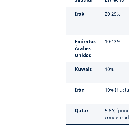
Saudita
Estrecho
Irak
20-25%
Emiratos
10-12%
Árabes
Unidos
Kuwait
10%
Irán
10% (fluct
Qatar
5-8% (prin
condensad