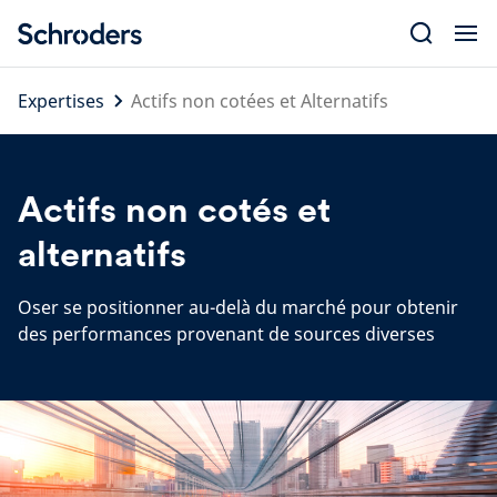
Skip
to
content
Expertises
Actifs non cotées et Alternatifs
Actifs non cotés et
alternatifs
Oser se positionner au-delà du marché pour obtenir
des performances provenant de sources diverses