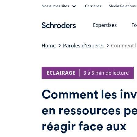
Skip
Nos autres sites
Carrieres
Media Relations
to
content
Expertises
Fo
Home
Paroles d'experts
Comment le
ECLAIRAGE
3 à 5 min de lecture
Comment les inv
en ressources pe
réagir face aux