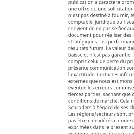
publication à caractère prom
une offre ou une sollicitatio
n’est pas destiné à fournir, 
comptable, juridique ou fisc
convient de ne pas se fier au
document pour réaliser des i
stratégiques. Les performanc
résultats futurs. La valeur d
baisse et n’est pas garantie.
compris celui de perte du pri
présente communication sont f
l’exactitude. Certaines info
externes que nous estimons f
éventuelles erreurs commise
tierces parties, sachant que
conditions de marché. Cela n
Schroders à l’égard de ses c
Les régions/secteurs sont pré
pas être considérés comme 
exprimées dans le présent s
estimons que ces énoncés rep