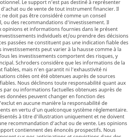
otionnel. Le support n’est pas destiné à représenter
n d’achat ou de vente de tout instrument financier. Il
et ne doit pas être considéré comme un conseil
al, ou des recommandations d’investissement. Il
x opinions et informations fournies dans le présent
nvestissements individuels et/ou prendre des décisions
es passées ne constituent pas une indication fiable des
es investissements peut varier à la hausse comme à la
 Tous les investissements comportent des risques, y
ncipal. Schroders considère que les informations de la
iables, mais n’en garantit ni l’exhaustivité ni
rmations citées ont été obtenues auprès de sources
iables. Nous déclinons toute responsabilité quant aux
s par ou informations factuelles obtenues auprès de
 ces données peuvent changer en fonction des
’exclut en aucune manière la responsabilité de
lients en vertu d’un quelconque système réglementaire.
sentés à titre d’illustration uniquement et ne doivent
une recommandation d’achat ou de vente. Les opinions
upport contiennent des énoncés prospectifs. Nous
osent sur nos anticipations et convictions dans des