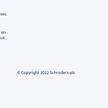
xes.
e en
aux,
© Copyright 2022 Schroders-plc