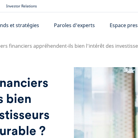
Investor Relations
nds et stratégies
Paroles d'experts
Espace pres
lers financiers appréhendent-ils bien l’intérêt des investiss
inanciers
s bien
estisseurs
durable ?