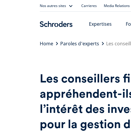
Skip
Nos autres sites
Carrieres
Media Relations
to
content
Expertises
Fo
Home
Paroles d'experts
Les conseil
Les conseillers f
appréhendent-il
l’intérêt des inv
pour la gestion 