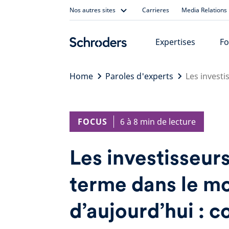
Skip
Nos autres sites
Carrieres
Media Relations
to
content
Expertises
Fo
Home
Paroles d'experts
Les invest
FOCUS
6 à 8 min de lecture
Les investisseurs
terme dans le m
d’aujourd’hui : 