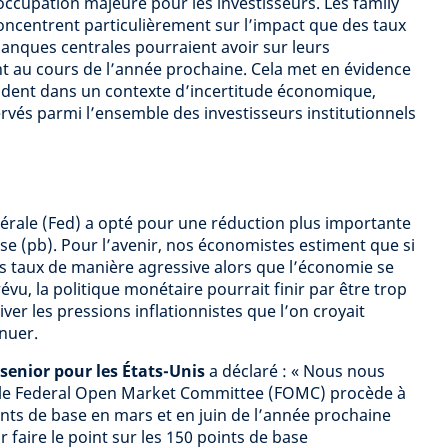
cupation majeure pour les investisseurs. Les family
oncentrent particulièrement sur l’impact que des taux
banques centrales pourraient avoir sur leurs
nt au cours de l’année prochaine. Cela met en évidence
dent dans un contexte d’incertitude économique,
rvés parmi l’ensemble des investisseurs institutionnels
érale (Fed) a opté pour une réduction plus importante
se (pb). Pour l’avenir, nos économistes estiment que si
es taux de manière agressive alors que l’économie se
évu, la politique monétaire pourrait finir par être trop
iver les pressions inflationnistes que l’on croyait
énuer.
enior pour les États-Unis
a déclaré : « Nous nous
 le Federal Open Market Committee (FOMC) procède à
ints de base en mars et en juin de l’année prochaine
 faire le point sur les 150 points de base