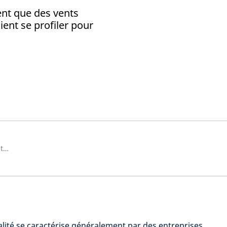
ent que des vents
ient se profiler pour
Investment Director, Global & International Equities
alité se caractérise généralement par des entreprises