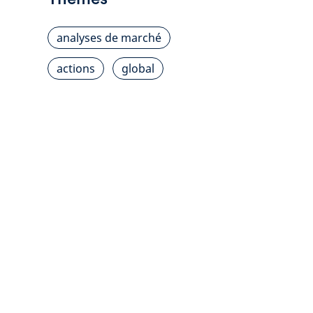
analyses de marché
actions
global