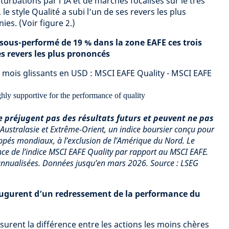
rturbations par l’IA et de marchés focalisés sur le très
le style Qualité a subi l’un de ses revers les plus
es. (Voir figure 2.)
a sous-performé de 19 % dans la zone EAFE ces trois
es revers les plus prononcés
mois glissants en USD : MSCI EAFE Quality - MSCI EAFE
 préjugent pas des résultats futurs et peuvent ne pas
Australasie et Extrême-Orient, un indice boursier conçu pour
ppés mondiaux, à l’exclusion de l’Amérique du Nord. Le
e de l’indice MSCI EAFE Quality par rapport au MSCI EAFE.
nnualisées. Données jusqu’en mars 2026. Source : LSEG
 augurent d’un redressement de la performance du
surent la différence entre les actions les moins chères