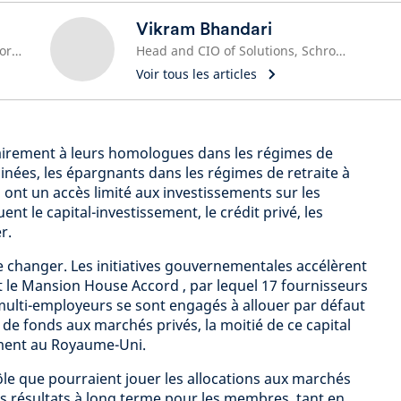
Vikram Bhandari
Solutions Strategist, Global Opportunities, DC & Retirement Solutions
Head and CIO of Solutions, Schroders Capital
Voir tous les articles
rairement à leurs homologues dans les régimes de
inées, les épargnants dans les régimes de retraite à
 ont un accès limité aux investissements sur les
ent le capital-investissement, le crédit privé, les
r.
 de changer. Les initiatives gouvernementales accélèrent
e Mansion House Accord , par lequel 17 fournisseurs
multi-employeurs se sont engagés à allouer par défaut
 de fonds aux marchés privés, la moitié de ce capital
ement au Royaume-Uni.
ôle que pourraient jouer les allocations aux marchés
es résultats à long terme pour les membres, tant en