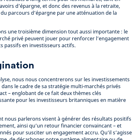
voirs d’épargne, et donc des revenus à la retraite,
 du parcours d’épargne par une atténuation de la
ons une troisième dimension tout aussi importante : le
arché privé peuvent jouer pour renforcer l’engagement
 passifs en investisseurs actifs.
gination
alyse, nous nous concentrerons sur les investissements
 dans le cadre de sa stratégie multi-marchés privés
mpact – englobant de ce fait deux thèmes clés
issante pour les investisseurs britanniques en matière
nt nous parlerons visent à générer des résultats positifs
ement, ainsi qu’un retour financier convaincant – et
ionnés pour susciter un engagement accru. Qu’il s’agisse
isme, de décarboner notre système alimentaire ou de