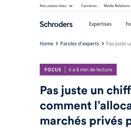
Skip
Nos autres sites
Carrieres
Media Relations
to
content
Expertises
Fo
Home
Paroles d'experts
Pas juste 
FOCUS
6 à 8 min de lecture
Pas juste un chiff
comment l’alloca
marchés privés 