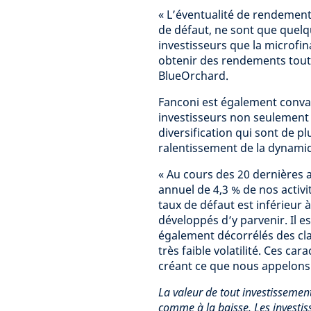
« L’éventualité de rendements
de défaut, ne sont que quelq
investisseurs que la microfin
obtenir des rendements tout e
BlueOrchard.
Fanconi est également convai
investisseurs non seulement 
diversification qui sont de p
ralentissement de la dynam
« Au cours des 20 dernières
annuel de 4,3 % de nos activ
taux de défaut est inférieur
développés d’y parvenir. Il 
également décorrélés des clas
très faible volatilité. Ces ca
créant ce que nous appelons 
La valeur de tout investissemen
comme à la baisse. Les investis