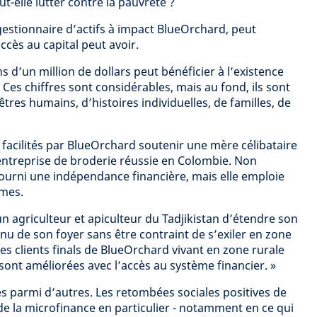
-elle lutter contre la pauvreté ?
gestionnaire d’actifs à impact BlueOrchard, peut
accès au capital peut avoir.
s d’un million de dollars peut bénéficier à l’existence
Ces chiffres sont considérables, mais au fond, ils sont
’êtres humains, d’histoires individuelles, de familles, de
 facilités par BlueOrchard soutenir une mère célibataire
entreprise de broderie réussie en Colombie. Non
fourni une indépendance financière, mais elle emploie
mmes.
un agriculteur et apiculteur du Tadjikistan d’étendre son
venu de son foyer sans être contraint de s’exiler en zone
des clients finals de BlueOrchard vivant en zone rurale
 sont améliorées avec l’accès au système financier. »
 parmi d’autres. Les retombées sociales positives de
de la microfinance en particulier - notamment en ce qui