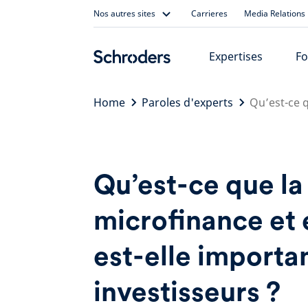
Skip
Nos autres sites
Carrieres
Media Relations
to
content
Expertises
Fo
Home
Paroles d'experts
Qu’est-ce q
Qu’est-ce que la
microfinance et 
est-elle importa
investisseurs ?