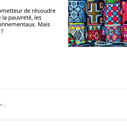
ometteur de résoudre
la pauvreté, les
ronnementaux. Mais
 ?
Senior Investment Content Strategist, Private Assets