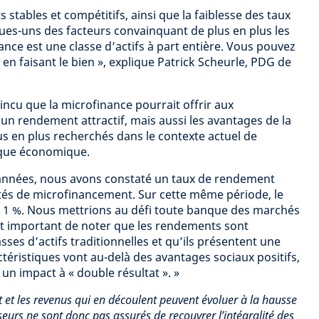
 stables et compétitifs, ainsi que la faiblesse des taux
ues-uns des facteurs convainquant de plus en plus les
ance est une classe d’actifs à part entière. Vous pouvez
n faisant le bien », explique Patrick Scheurle, PDG de
ncu que la microfinance pourrait offrir aux
un rendement attractif, mais aussi les avantages de la
lus en plus recherchés dans le contexte actuel de
ique économique.
 années, nous avons constaté un taux de rendement
ités de microfinancement. Sur cette même période, le
 à 1 %. Nous mettrions au défi toute banque des marchés
est important de noter que les rendements sont
ses d’actifs traditionnelles et qu’ils présentent une
ractéristiques vont au-delà des avantages sociaux positifs,
un impact à « double résultat ». »
t et les revenus qui en découlent peuvent évoluer à la hausse
seurs ne sont donc pas assurés de recouvrer l’intégralité des