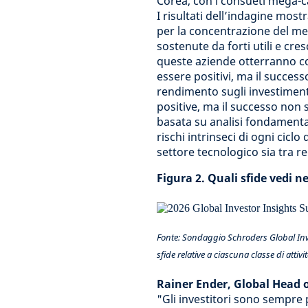
Corea, con i consueti mega-ca
I risultati dell’indagine mos
per la concentrazione del mer
sostenute da forti utili e cr
queste aziende otterranno con
essere positivi, ma il succes
rendimento sugli investiment
positive, ma il successo non 
basata su analisi fondamental
rischi intrinseci di ogni ciclo 
settore tecnologico sia tra reg
Figura 2. Quali sfide vedi ne
Fonte: Sondaggio Schroders Global Inves
sfide relative a ciascuna classe di attivit
Rainer Ender, Global Head o
"Gli investitori sono sempre