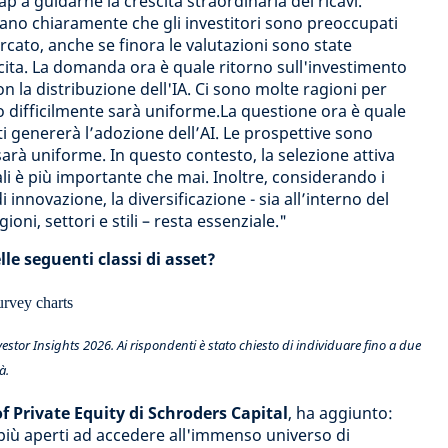
p a guidarne la crescita straordinaria dei ricavi.
trano chiaramente che gli investitori sono preoccupati
cato, anche se finora le valutazioni sono state
escita. La domanda ora è quale ritorno sull'investimento
 la distribuzione dell'IA. Ci sono molte ragioni per
so difficilmente sarà uniforme.La questione ora è quale
i genererà l’adozione dell’AI. Le prospettive sono
sarà uniforme. In questo contesto, la selezione attiva
i è più importante che mai. Inoltre, considerando i
di innovazione, la diversificazione - sia all’interno del
ioni, settori e stili – resta essenziale."
lle seguenti classi di asset?
tor Insights 2026. Ai rispondenti è stato chiesto di individuare fino a due
à.
f Private Equity di Schroders Capital
, ha aggiunto:
 più aperti ad accedere all'immenso universo di