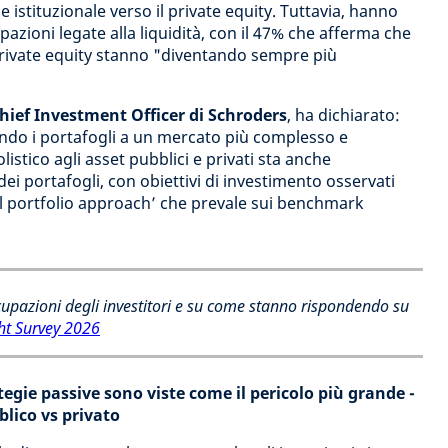
le istituzionale verso il private equity. Tuttavia, hanno
azioni legate alla liquidità, con il 47% che afferma che
a private equity stanno "diventando sempre più
ief Investment Officer di Schroders
, ha dichiarato:
ando i portafogli a un mercato più complesso e
stico agli asset pubblici e privati sta anche
ei portafogli, con obiettivi di investimento osservati
al portfolio approach’ che prevale sui benchmark
ccupazioni degli investitori e su come stanno rispondendo su
ght Survey 2026
tegie passive sono viste come il pericolo più grande -
blico vs privato