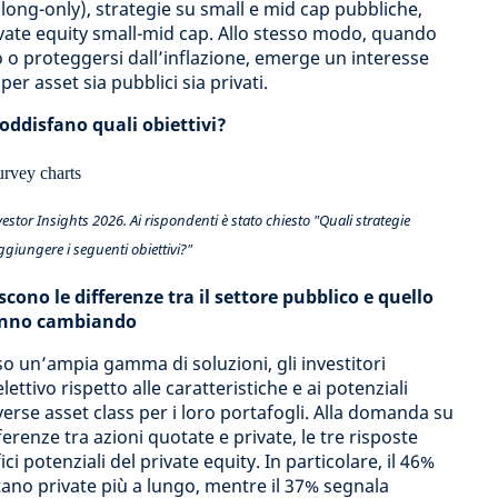
long-only), strategie su small e mid cap pubbliche,
ivate equity small-mid cap. Allo stesso modo, quando
o o proteggersi dall’inflazione, emerge un interesse
r asset sia pubblici sia privati.
soddisfano quali obiettivi?
tor Insights 2026. Ai rispondenti è stato chiesto "Quali strategie
ggiungere i seguenti obiettivi?"
scono le differenze tra il settore pubblico e quello
tanno cambiando
 un’ampia gamma di soluzioni, gli investitori
tivo rispetto alle caratteristiche e ai potenziali
verse asset class per i loro portafogli. Alla domanda su
erenze tra azioni quotate e private, le tre risposte
ci potenziali del private equity. In particolare, il 46%
tano private più a lungo, mentre il 37% segnala