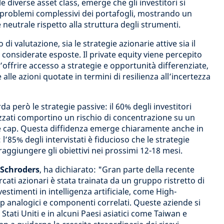
le diverse asset class, emerge che gli investitori si
problemi complessivi dei portafogli, mostrando un
eutrale rispetto alla struttura degli strumenti.
di valutazione, sia le strategie azionarie attive sia il
 considerate esposte. Il private equity viene percepito
’offrire accesso a strategie e opportunità differenziate,
alle azioni quotate in termini di resilienza all’incertezza
rda però le strategie passive: il 60% degli investitori
cizzati comportino un rischio di concentrazione su un
rge cap. Questa diffidenza emerge chiaramente anche in
 l’85% degli intervistati è fiducioso che le strategie
raggiungere gli obiettivi nei prossimi 12-18 mesi.
i Schroders
, ha dichiarato: "Gran parte della recente
ati azionari è stata trainata da un gruppo ristretto di
investimenti in intelligenza artificiale, come High-
 analogici e componenti correlati. Queste aziende si
tati Uniti e in alcuni Paesi asiatici come Taiwan e