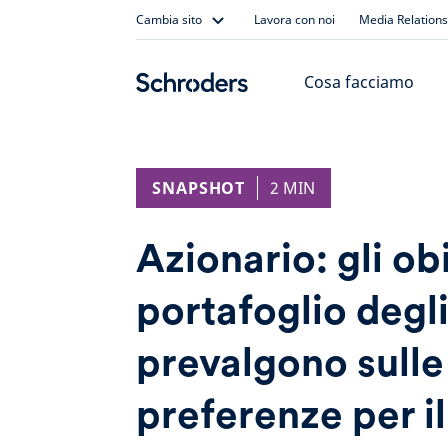
Skip
Cambia sito
Lavora con noi
Media Relations
to
content
Cosa facciamo
SNAPSHOT
2 MIN
Azionario: gli obi
portafoglio degli
prevalgono sulle
preferenze per il