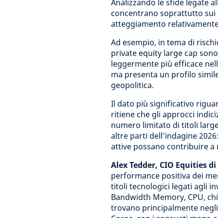
Analizzando le sfide legate al
concentrano soprattutto sui 
atteggiamento relativamente n
Ad esempio, in tema di rischio 
private equity large cap sono
leggermente più efficace nell
ma presenta un profilo simile 
geopolitica.
Il dato più significativo rigua
ritiene che gli approcci indi
numero limitato di titoli la
altre parti dell’indagine 2026:
attive possano contribuire a 
Alex Tedder, CIO Equities d
performance positiva dei merc
titoli tecnologici legati agli 
Bandwidth Memory, CPU, chip
trovano principalmente negli S