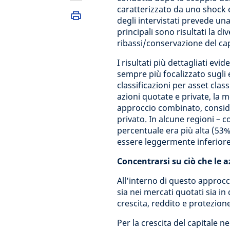
caratterizzato da uno shock e
degli intervistati prevede una
principali sono risultati la d
ribassi/conservazione del capi
I risultati più dettagliati ev
sempre più focalizzato sugli e
classificazioni per asset cla
azioni quotate e private, la m
approccio combinato, conside
privato. In alcune regioni –
percentuale era più alta (53%
essere leggermente inferior
Concentrarsi su ciò che le a
All’interno di questo approcci
sia nei mercati quotati sia in 
crescita, reddito e protezione
Per la crescita del capitale ne