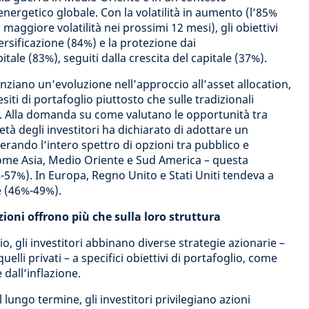
nergetico globale. Con la volatilità in aumento (l’85%
 maggiore volatilità nei prossimi 12 mesi), gli obiettivi
iversificazione (84%) e la protezione dai
tale (83%), seguiti dalla crescita del capitale (37%).
idenziano un’evoluzione nell’approccio all’asset allocation,
siti di portafoglio piuttosto che sulle tradizionali
ss. Alla domanda su come valutano le opportunità tra
età degli investitori ha dichiarato di adottare un
rando l’intero spettro di opzioni tra pubblico e
 come Asia, Medio Oriente e Sud America – questa
-57%). In Europa, Regno Unito e Stati Uniti tendeva a
e (46%-49%).
zioni offrono più che sulla loro struttura
o, gli investitori abbinano diverse strategie azionarie –
quelli privati – a specifici obiettivi di portafoglio, come
 dall’inflazione.
l lungo termine, gli investitori privilegiano azioni