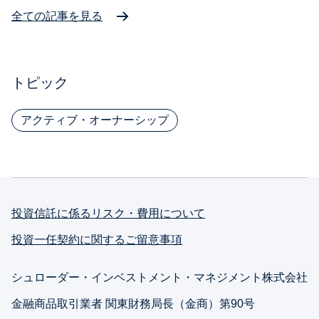
ブ
ブ
ト・
ト・
全ての記事を見る
ル
ル
ブ
ブ
ー
ー
ル
ル
プ
プ
ー
ー
リ
リ
トピック
プ
プ
ン
ン
リ
リ
ト
ト
ン
ン
上
プ
アクティブ・オーナーシップ
場
ラ
ト
ト
資
イ
上
プ
産
ベ
場
ラ
版
ー
資
イ
ト
産
ベ
ア
投資信託に係るリスク・費用について
版
ー
セ
ト
ッ
投資一任契約に関するご留意事項
ト
ア
版
セ
シュローダー・インベストメント・マネジメント株式会社
ッ
金融商品取引業者 関東財務局長（金商）第90号
ト