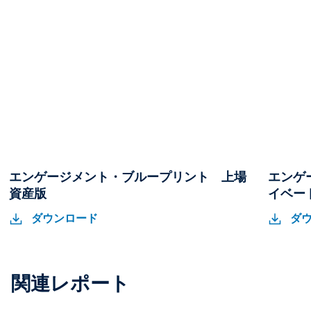
エンゲージメント・ブループリント 上場
エンゲ
資産版
イベー
エ
エ
エ
エ
ダウンロード
ダ
ン
ン
ン
ン
ゲ
ゲ
ゲ
ゲ
ー
ー
ー
ー
ジ
ジ
ジ
ジ
関連レポート
メ
メ
メ
メ
ン
ン
ン
ン
ト・
ト・