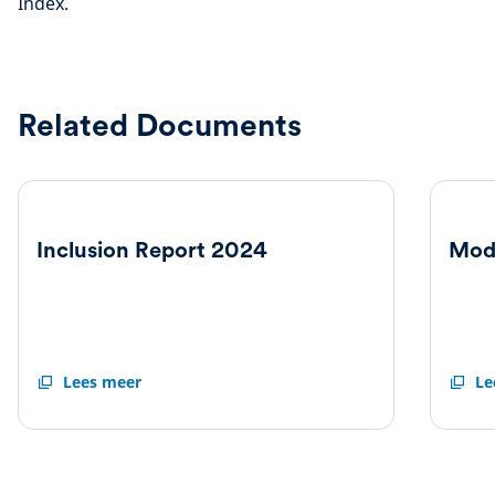
Index.
Related Documents
Inclusion Report 2024
Mod
Inclusion
Lees meer
Moder
Le
Report
Slaver
2024
Statem