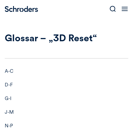
Skip
to
content
Glossar – „3D Reset“
A-C
D-F
G-I
J-M
N-P