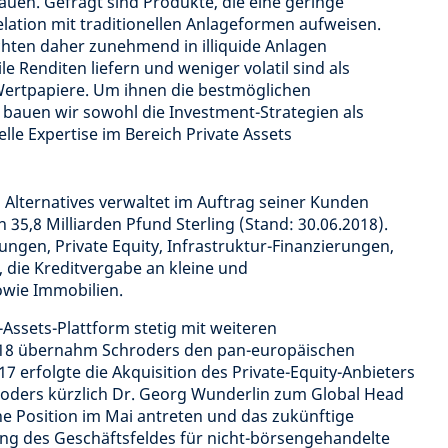
auen. Gefragt sind Produkte, die eine geringe
elation mit traditionellen Anlageformen aufweisen.
ten daher zunehmend in illiquide Anlagen
ile Renditen liefern und weniger volatil sind als
ertpapiere. Um ihnen die bestmöglichen
 bauen wir sowohl die Investment-Strategien als
le Expertise im Bereich Private Assets
 Alternatives verwaltet im Auftrag seiner Kunden
5,8 Milliarden Pfund Sterling (Stand: 30.06.2018).
ngen, Private Equity, Infrastruktur-Finanzierungen,
 die Kreditvergabe an kleine und
owie Immobilien.
-Assets-Plattform stetig mit weiteren
18 übernahm Schroders den pan-europäischen
 erfolgte die Akquisition des Private-Equity-Anbieters
oders kürzlich Dr. Georg Wunderlin zum Global Head
ine Position im Mai antreten und das zukünftige
g des Geschäftsfeldes für nicht-börsengehandelte