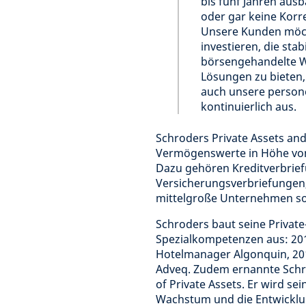
bis fünf Jahren ausb
oder gar keine Korr
Unsere Kunden möch
investieren, die stab
börsengehandelte W
Lösungen zu bieten,
auch unsere personel
kontinuierlich aus.
Schroders Private Assets and
Vermögenswerte in Höhe von 3
Dazu gehören Kreditverbriefu
Versicherungsverbriefungen,
mittelgroße Unternehmen s
Schroders baut seine Private
Spezialkompetenzen aus: 20
Hotelmanager Algonquin, 2017
Adveq. Zudem ernannte Schr
of Private Assets. Er wird se
Wachstum und die Entwicklun