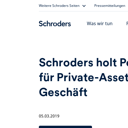
Skip
Weitere Schroders Seiten
Pressemitteilungen
to
content
Was wir tun
Schroders holt P
für Private-Asse
Geschäft
05.03.2019