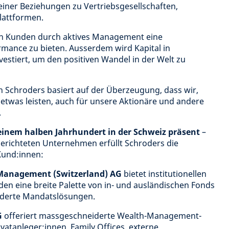
ner Beziehungen zu Vertriebsgesellschaften,
Plattformen.
nen Kunden durch aktives Management eine
ance zu bieten. Ausserdem wird Kapital in
estiert, um den positiven Wandel in der Welt zu
n Schroders basiert auf der Überzeugung, dass wir,
etwas leisten, auch für unsere Aktionäre und andere
.
 einem halben Jahrhundert in der Schweiz präsent
–
gerichteten Unternehmen erfüllt Schroders die
 Kund:innen:
Management (Switzerland) AG
bietet institutionellen
en eine breite Palette von in- und ausländischen Fonds
derte Mandatslösungen.
G
offeriert massgeschneiderte Wealth-Management-
ivatanleger:innen, Family Offices, externe