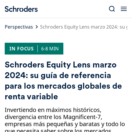
Skip
to
content
Perspectivas
Schroders Equity Lens marzo 2024: su guí
IN FOCUS
6-8 MIN
Schroders Equity Lens marzo
2024: su guía de referencia
para los mercados globales de
renta variable
Invertiendo en máximos históricos,
divergencia entre los Magnificent-7,
empresas más pequeñas y baratas y todo lo
que necesita saber sobre los mercados