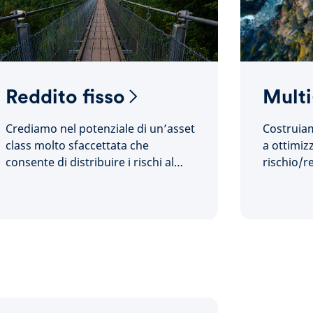
Reddito fisso
Multi
Crediamo nel potenziale di un’asset
Costruia
class molto sfaccettata che
a ottimiz
consente di distribuire i rischi al
rischio/r
fine di ottimizzare reddito e
scenario 
rendimenti