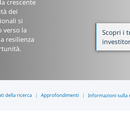
da crescente
ità dei
ionali si
 verso la
Scopri i 
la resilienza
investitor
rtunità.
ati della ricerca
Approfondimenti
Informazioni sulla 