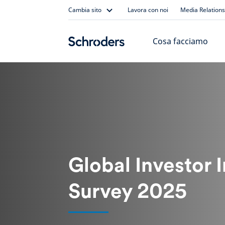
Skip
Cambia sito
Lavora con noi
Media Relations
to
content
Cosa facciamo
Global Investor I
Survey 2025