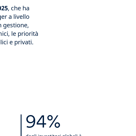
025
, che ha
er a livello
in gestione,
ci, le priorità
ci e privati.
94%