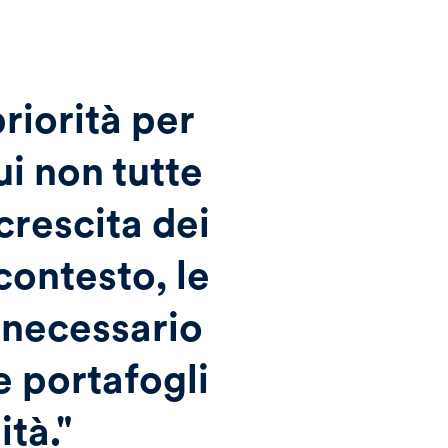
priorità per
ui non tutte
crescita dei
contesto, le
o necessario
e portafogli
ità."