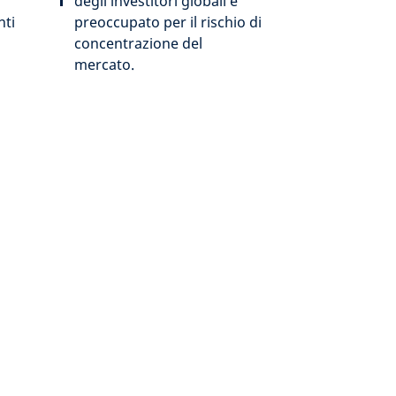
degli investitori globali è
nti
preoccupato per il rischio di
concentrazione del
mercato.