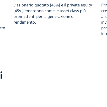
L’azionario quotato (46%) e il private equity
Pri
(45%) emergono come le asset class più
cre
promettenti per la generazione di
all
rendimento.
inv
ato
pro
int
i