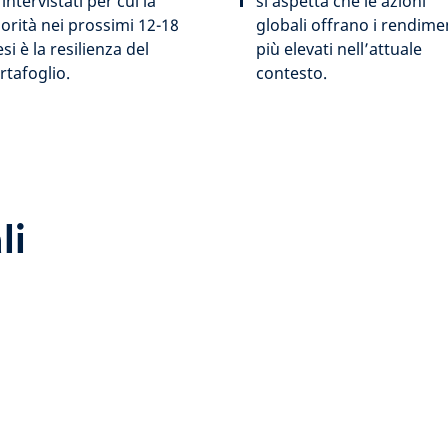
 intervistati per cui la
si aspetta che le azioni
iorità nei prossimi 12-18
globali offrano i rendime
si è la resilienza del
più elevati nell’attuale
rtafoglio.
contesto.
li