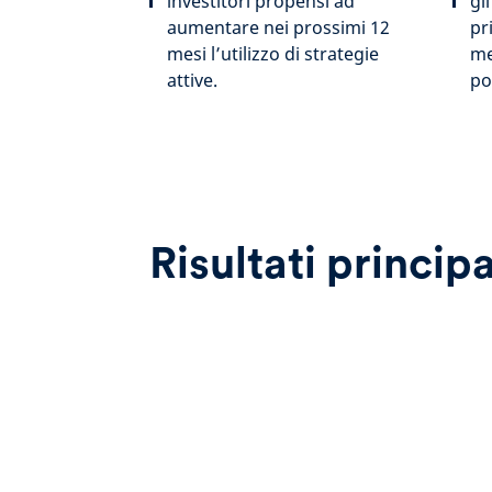
investitori propensi ad
gli
aumentare nei prossimi 12
pr
mesi l’utilizzo di strategie
me
attive.
po
Risultati principa