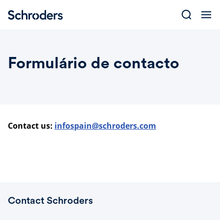
Skip
to
content
Formulário de contacto
Contact us:
infospain@schroders.com
Contact Schroders