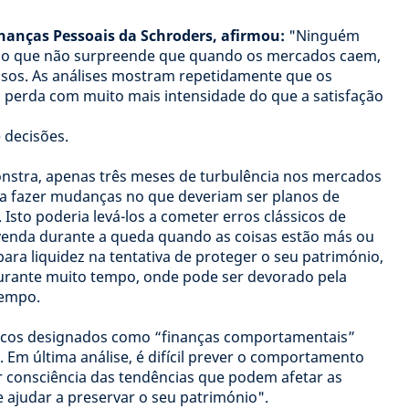
inanças Pessoais da Schroders, afirmou:
"Ninguém
pelo que não surpreende que quando os mercados caem,
osos. As análises mostram repetidamente que os
a perda com muito mais intensidade do que a satisfação
 decisões.
stra, apenas três meses de turbulência nos mercados
 a fazer mudanças no que deveriam ser planos de
Isto poderia levá-los a cometer erros clássicos de
a venda durante a queda quando as coisas estão más ou
ra liquidez na tentativa de proteger o seu património,
durante muito tempo, onde pode ser devorado pela
tempo.
gicos designados como “finanças comportamentais”
. Em última análise, é difícil prever o comportamento
 consciência das tendências que podem afetar as
 ajudar a preservar o seu património".