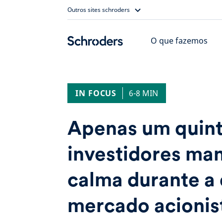
Skip
Outros sites schroders
to
content
O que fazemos
IN FOCUS
6-8 MIN
Apenas um quint
investidores ma
calma durante a
mercado acionis