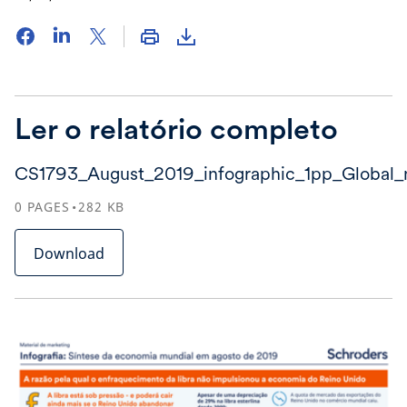
Ler o relatório completo
CS1793_August_2019_infographic_1pp_Global_n
0
PAGES
282
KB
Download