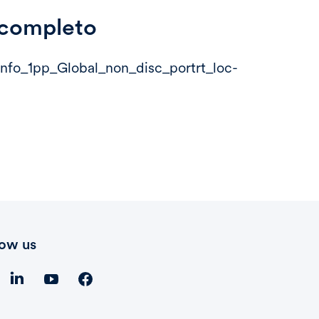
o completo
fo_1pp_Global_non_disc_portrt_loc-
low us