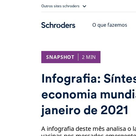
Skip
Outros sites schroders
to
content
O que fazemos
SNAPSHOT
2 MIN
Infografia: Sínte
economia mundi
janeiro de 2021
A infografia deste mês analisa o
vacinas nos mercados emergentes