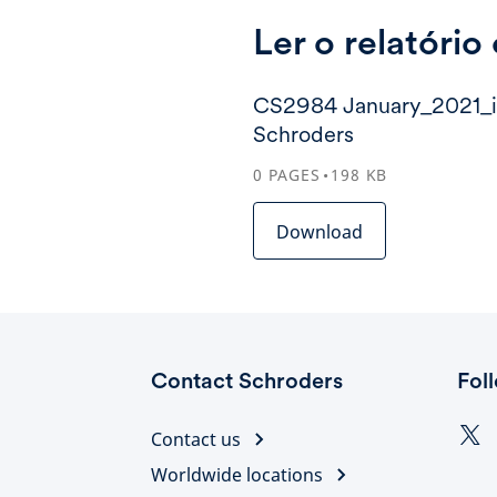
Ler o relatóri
CS2984 January_2021_in
Schroders
0
PAGES
198
KB
Download
Contact Schroders
Fol
Contact us
Worldwide locations