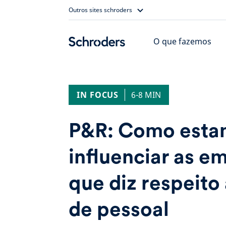
Skip
Outros sites schroders
to
content
O que fazemos
IN FOCUS
6-8 MIN
P&R: Como esta
influenciar as e
que diz respeito
de pessoal