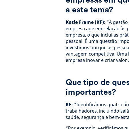
a este tema?
Katie Frame (KF):
“A gestão
empresa age em relação às 
empresa, o que inclui as prá
pessoal. É uma questão imp
investimos porque as pesso
vantagem competitiva. Uma b
empresa inovar e criar valor
Que tipo de ques
importantes?
KF:
“Identificámos quatro ár
trabalhadores, incluindo sal
saúde, segurança e bem-esta
“Por exemplo, verificámos q