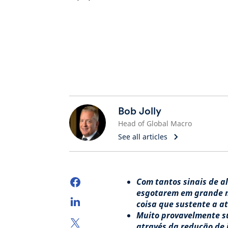
Bob Jolly
Head of Global Macro
See all articles
Com tantos sinais de a
esgotarem em grande m
coisa que sustente a a
Muito provavelmente su
através da redução de 