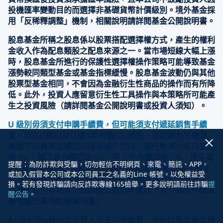
投機匯率變動目的而選擇非基礎貨幣計價級別。境外基金採
用「反稀釋調整」機制，相關說明請詳閱基金公開說明書。
股息基金所稱之股息係以股票搭配選擇權方式，產生的權利
金收入作為配息類股之配息來源之一。當市場短線大幅上漲
時，股息基金所進行的保護性選擇權操作策略可能導致基金
漲勢較同類型基金或基金指標緩慢。股息基金波動仍與其他
股票型基金相同，不會因為金融衍生性商品的操作而有所降
低。此外，投資人應留意衍生性工具操作與本策略所可能產
生之投資風險（請詳閱基金公開說明書或投資人須知）。
U 級別毋須支付申購手續費，但可能須支付遞延銷售手續
費。若在U級別發行後3年內贖回U級別，遞延銷售手續費
將按下列費率從贖回所得款項中扣除：發行後第一年內贖回
為 3%，第二年內贖回為2%，第三年內贖回為 1%；持有滿
提醒：
為防詐欺與受騙，切勿輕信不明網頁、來電、簡訊、
APP
，
3年後贖回為0%。U級別於投資人持有滿3年後之每月預定
或加入假冒本公司或本公司員工之名義的
Line
帳號，以免權益受
兌換日免費自動轉換為A或AX級別即無需再支付分銷費。
損。若有發現詐騙請向反詐欺專線
165
檢舉。更多說明請前往詐騙
提
前揭U 級別各項費用請詳閱公開說明書及「境外基金手續費
醒公告
。
後收級別費用結構聲明書」。
A1級別及U級別之投資人須支付分銷費，分別以每年基金淨