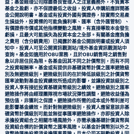
益；基金經理公司除盡善良管理人之注意義務外，不負責本
基金之盈虧，亦不保證最低之收益，投資人申購前應詳閱基
金公開說明書。基金或有投資外國有價證券，除實際交易產
生損益外，投資標的可能負擔利率、匯率（含外匯管制）、
有價證券市價或其他指標變動之風險，有直接導致本金發生
虧損，且最大可能損失為投資本金之全部。有關基金應負擔
之費用（含分銷費用）已揭露於基金公開說明書或投資人須
知中，投資人可至公開資訊觀測站/境外基金資訊觀測站中
查詢。基金如適用於OBU業務，且於OBU銷售時之銷售對
象以非居住民為限。各基金因其不同之計價幣別，而有不同
之投資報酬率。基金或有提供非基礎貨幣計價之匯率避險級
別及無避險級別。避險級別目的在於降低該級別之計價貨幣
匯率波動對基金投資績效所造成的影響，並讓投資該級別之
投資人享有接近投資基礎貨幣級別之績效。避險級別之匯率
避險操作將由經理團隊視市場狀況彈性調整，避險收益僅為
預估值，非獲利之保證。避險操作所需的成本或外幣利差可
能影響基金績效。而針對無避險級別，投資人應留意該非基
礎貨幣計價級別可能並無從事匯率避險操作，亦即投資人除
承擔投資組合之相關市場風險外，亦需承擔基礎計價貨幣與
投資組合標的計價貨幣之匯率風險。以基金計價幣別以外之
貨幣換匯後投資須承擔匯率風險，且本公司不鼓勵投資人因