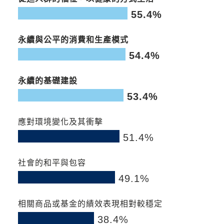
55.4%
0
0
9
18
27
36
45
54
63
72
80
永續與公平的消費和生產模式
54.4%
0
0
9
18
27
36
45
54
63
72
80
永續的基礎建設
53.4%
0
0
9
18
27
36
45
54
63
72
80
應對環境變化及其衝擊
51.4%
0
0
9
18
27
36
45
54
63
72
80
社會的和平與包容
49.1%
0
0
9
18
27
36
45
54
63
72
80
相關商品或基金的績效表現相對較穩定
38.4%
0