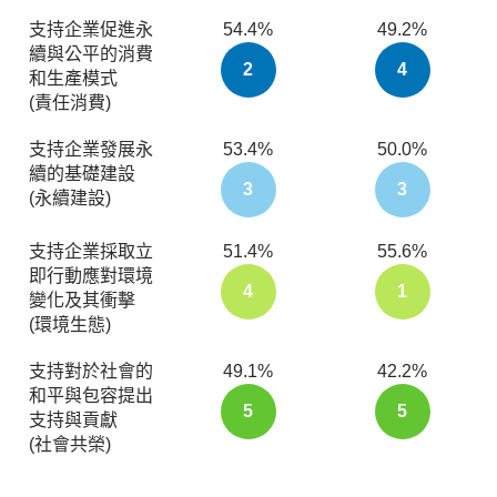
支持企業促進永
54.4%
49.2%
續與公平的消費
2
4
和生產模式
(責任消費)
支持企業發展永
53.4%
50.0%
續的基礎建設
3
3
(永續建設)
支持企業採取立
51.4%
55.6%
即行動應對環境
4
1
變化及其衝擊
(環境生態)
支持對於社會的
49.1%
42.2%
和平與包容提出
5
5
支持與貢獻
(社會共榮)