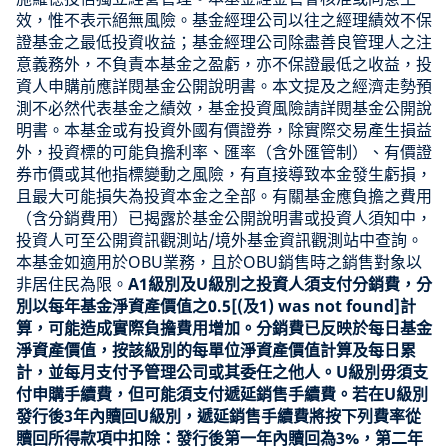
效，惟不表示絕無風險。基金經理公司以往之經理績效不保
證基金之最低投資收益；基金經理公司除盡善良管理人之注
意義務外，不負責本基金之盈虧，亦不保證最低之收益，投
資人申購前應詳閱基金公開說明書。本文提及之經濟走勢預
測不必然代表基金之績效，基金投資風險請詳閱基金公開說
明書。本基金或有投資外國有價證券，除實際交易產生損益
外，投資標的可能負擔利率、匯率（含外匯管制）、有價證
券市價或其他指標變動之風險，有直接導致本金發生虧損，
且最大可能損失為投資本金之全部。有關基金應負擔之費用
（含分銷費用）已揭露於基金公開說明書或投資人須知中，
投資人可至公開資訊觀測站/境外基金資訊觀測站中查詢。
本基金如適用於OBU業務，且於OBU銷售時之銷售對象以
非居住民為限。
A1級別及U級別之投資人須支付分銷費，分
別以每年基金淨資產價值之0.5[(及1) was not found]計
算，可能造成實際負擔費用增加。分銷費已反映於每日基金
淨資產價值，按該級別的每單位淨資產價值計算及每日累
計，並每月支付予管理公司或其委任之他人。U級別毋須支
付申購手續費，但可能須支付遞延銷售手續費。若在U級別
發行後3年內贖回U級別，遞延銷售手續費將按下列費率從
贖回所得款項中扣除：發行後第一年內贖回為3%，第二年