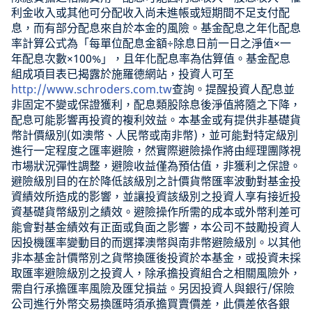
利金收入或其他可分配收入尚未進帳或短期間不足支付配
息，而有部分配息來自於本金的風險。基金配息之年化配息
率計算公式為「每單位配息金額÷除息日前一日之淨值×一
年配息次數×100%」，且年化配息率為估算值。基金配息
組成項目表已揭露於施羅德網站，投資人可至
http://www.schroders.com.tw
查詢。提醒投資人配息並
非固定不變或保證獲利，配息類股除息後淨值將隨之下降，
配息可能影響再投資的複利效益。本基金或有提供非基礎貨
幣計價級別(如澳幣、人民幣或南非幣)，並可能對特定級別
進行一定程度之匯率避險，然實際避險操作將由經理團隊視
市場狀況彈性調整，避險收益僅為預估值，非獲利之保證。
避險級別目的在於降低該級別之計價貨幣匯率波動對基金投
資績效所造成的影響，並讓投資該級別之投資人享有接近投
資基礎貨幣級別之績效。避險操作所需的成本或外幣利差可
能會對基金績效有正面或負面之影響，本公司不鼓勵投資人
因投機匯率變動目的而選擇澳幣與南非幣避險級別。以其他
非本基金計價幣別之貨幣換匯後投資於本基金，或投資未採
取匯率避險級別之投資人，除承擔投資組合之相關風險外，
需自行承擔匯率風險及匯兌損益。另因投資人與銀行/保險
公司進行外幣交易換匯時須承擔買賣價差，此價差依各銀