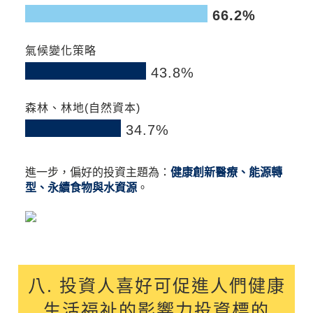
66.2%
0
0
9
18
27
36
45
54
63
72
80
氣候變化策略
43.8%
0
0
9
18
27
36
45
54
63
72
80
森林、林地(自然資本)
34.7%
0
0
9
18
27
36
45
54
63
72
80
進一步，偏好的投資主題為：
健康創新醫療、能源轉
型、永續食物與水資源
。
八. 投資人喜好可促進人們健康
生活福祉的影響力投資標的