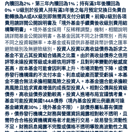
內贖回為2%，第三年內贖回為1%；持有滿3年後贖回為
0%。U級別於投資人持有滿3年後之每月預定兌換日免費自
動轉換為A或AX級別即無需再支付分銷費。前揭U級別各項
費用請詳閱公開說明書及「境外基金手續費後收級別費用結
構聲明書」。
境外基金採用「反稀釋調整」機制，相關說明
請詳閱基金公開說明書。各基金因其不同之計價幣別，而有
不同之投資報酬率。本基金或有提供非基礎貨幣計價之匯率
避險級別及無避險級別。
投資人投資以高收益債券為訴求之
基金不宜占其投資組合過高之比重。由於高收益債券之信用
評等未達投資等級或未經信用評等，且對利率變動的敏感度
甚高，故本基金可能會因利率上升、市場流動性下降，或債
券發行機構違約不支付本金、利息或破產而蒙受虧損。本基
金不適合無法承擔相關風險之投資人。本基金適合能承擔較
高風險且追求資產增值的成長型投資人。相對公債與投資級
債券，高收益債券波動較高，投資人進場布局宜謹慎考量。
基金可能投資美國144A債券（境內基金投資比例最高可達
基金總資產30%；境外基金不限），該債券屬私募有價證
券，債券發行機構之財務與營運資訊揭露相對較不透明，且
需符合合格投資機構資格者才能進行交易，故易發生流動性
不足，財務訊息揭露不完整或價格不透明導致高波動性之風