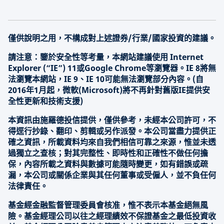
僅供說明之用，不構成對上述證券/行業/國家投資的建議。
請注意：鑒於安全性等考量，本網站建議使用 Internet
Explorer (“IE”) 11或Google Chrome等瀏覽器。IE 8將無
法瀏覽本網站，IE 9、IE 10可能無法瀏覽部分內容。(自
2016年1月起，微軟(Microsoft)將不再針對舊版IE提供安
全性更新和技術支援)
本資訊由施羅德投信提供，僅供參考，未經本公司許可，不
得逕行抄錄、翻印、剪輯或另作派發。本公司當盡力提供正
確之資訊，所載資料均來自我們相信可靠之來源，惟並未透
過獨立之查核；對其完整性、即時性和正確性不做任何擔
保，內容所載之資料與數據可能隨時變更，如有錯誤或疏
漏，本公司或關係企業與其任何董事或受僱人，並不負任何
法律責任。
基金經金融監督管理委員會核准，惟不表示本基金絕無風
險。基金經理公司以往之經理績效不保證基金之最低投資收