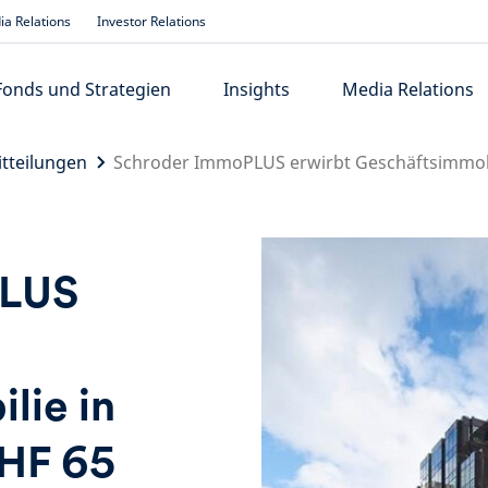
a Relations
Investor Relations
Fonds und Strategien
Insights
Media Relations
tteilungen
Schroder ImmoPLUS erwirbt Geschäftsimmobil
PLUS
lie in
CHF 65