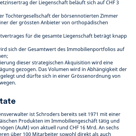
ietzinsertrag der Liegenschaft beläuft sich auf CHF 3
zer Tochtergesellschaft der börsennotierten Zimmer
einer der grössten Anbieter von orthopädischen
etvertrages für die gesamte Liegenschaft beträgt knapp
wird sich der Gesamtwert des Immobilienportfolios auf
hen;
zierung dieser strategischen Akquisition wird eine
wägung gezogen. Das Volumen wird in Abhängigkeit der
elegt und dürfte sich in einer Grössenordnung von
ewegen.
tate
nsverwalter ist Schroders bereits seit 1971 mit einer
päischen Produkten im Immobiliengeschäft tätig und
mögen (AuM) von aktuell rund CHF 16 Mrd. An sechs
eren über 100 Mitarbeiter sowohl direkt als auch