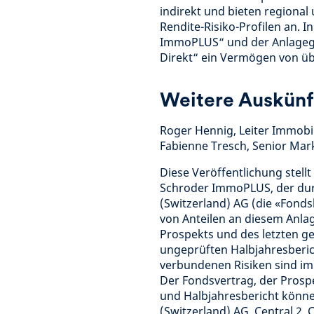
indirekt und bieten regional 
Rendite-Risiko-Profilen an. 
ImmoPLUS“ und der Anlagegr
Direkt“ ein Vermögen von üb
Weitere Auskünf
Roger Hennig, Leiter Immobil
Fabienne Tresch, Senior Marke
Diese Veröffentlichung stell
Schroder ImmoPLUS, der du
(Switzerland) AG (die «Fonds
von Anteilen an diesem Anla
Prospekts und des letzten g
ungeprüften Halbjahresbericht
verbundenen Risiken sind im
Der Fondsvertrag, der Prospe
und Halbjahresbericht könn
(Switzerland) AG, Central 2,