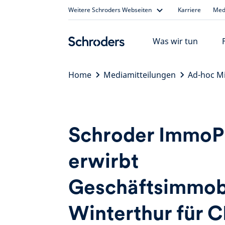
Skip
Weitere Schroders Webseiten
Karriere
Medi
to
content
Was wir tun
Home
Mediamitteilungen
Ad-hoc Mi
Schroder Immo
erwirbt
Geschäftsimmobi
Winterthur für 