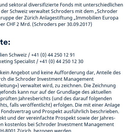
und sektoral diversifizierte Fonds mit unterschiedlichen
In der Schweiz verwaltet Schroders mit dem „Schroder
uppe der Zürich Anlagestiftung „Immobilien Europa
er CHF 2 Mrd. (Schroders per 30.09.2017)
te:
ien Schweiz / +41 (0) 44 250 12 91
ting Specialist / +41 (0) 44 250 12 30
t kein Angebot und keine Aufforderung dar, Anteile des
rch die Schroder Investment Management
leitung») verwaltet wird, zu zeichnen. Die Zeichnung
gefonds kann nur auf der Grundlage des aktuellen
eprüften Jahresberichts (und des darauf folgenden
s, falls veröffentlicht) erfolgen. Die mit einer Anlage
 Fondsvertrag und Prospekt ausführlich beschrieben.
kt und der vereinfachte Prospekt sowie der Jahres-
en kostenlos bei Schroder Investment Management
 CH-8001 Zürich, bezogen werden.