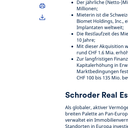
Der jährliche (Netto-)M
Millionen;
Mieterin ist die Schwei
Biomet Holdings, Inc., 
Implantaten weltweit;
Die Restlaufzeit des Mi
10 Jahre;
Mit dieser Akquisition 
rund CHF 1.6 Mia. erhö
Zur langfristigen Finan
Kapitalerhöhung in Er
Marktbedingungen festg
CHF 100 bis 135 Mio. b
Schroder Real Es
Als globaler, aktiver Vermöge
breiten Palette an Pan-Euro
verwaltet ein Immobilienver
Standorten in Europa investi