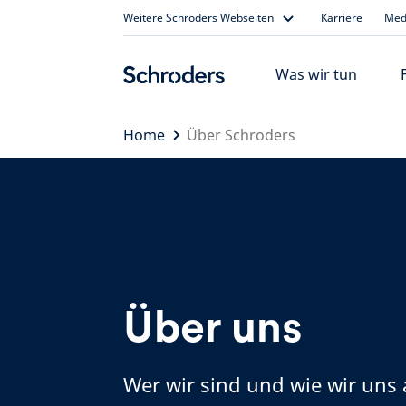
Skip
Weitere Schroders Webseiten
Karriere
Medi
to
content
Was wir tun
Home
Über Schroders
Über uns
Wer wir sind und wie wir uns