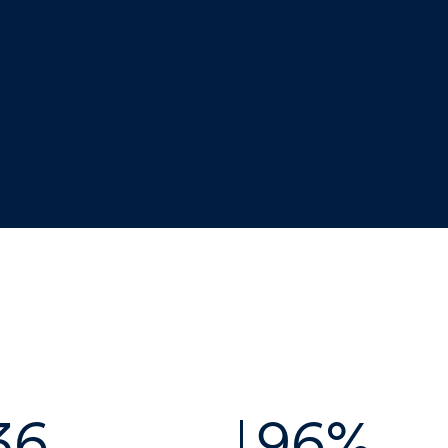
36
96%