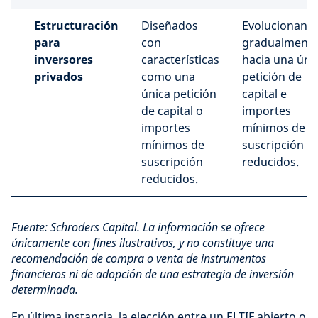
Estructuración
Diseñados
Evolucionand
para
con
gradualment
inversores
características
hacia una úni
privados
como una
petición de
única petición
capital e
de capital o
importes
importes
mínimos de
mínimos de
suscripción
suscripción
reducidos.
reducidos.
Fuente: Schroders Capital. La información se ofrece
únicamente con fines ilustrativos, y no constituye una
recomendación de compra o venta de instrumentos
financieros ni de adopción de una estrategia de inversión
determinada.
En última instancia, la elección entre un ELTIF abierto o