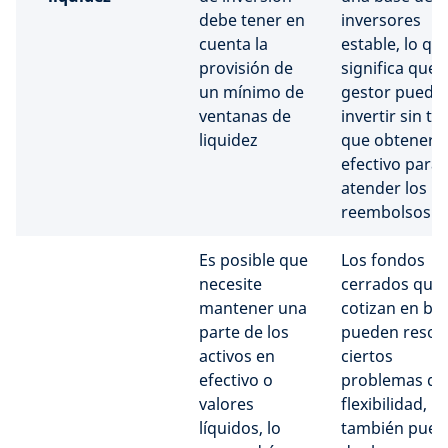
debe tener en
inversores
cuenta la
estable, lo qu
provisión de
significa que e
un mínimo de
gestor puede
ventanas de
invertir sin te
liquidez
que obtener
efectivo para
atender los
reembolsos.
Es posible que
Los fondos
necesite
cerrados que
mantener una
cotizan en bo
parte de los
pueden resol
activos en
ciertos
efectivo o
problemas de
valores
flexibilidad, p
líquidos, lo
también pue