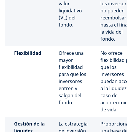
valor
los inversores
liquidativo
no pueden
(VL) del
reembolsar
fondo.
hasta el final 
la vida del
fondo.
Flexibilidad
Ofrece una
No ofrece
mayor
flexibilidad pa
flexibilidad
que los
para que los
inversores
inversores
puedan acced
entren y
a la liquidez e
salgan del
caso de
fondo.
acontecimien
de vida.
Gestión de la
La estrategia
Proporciona
liquidez
de inversión
una base de