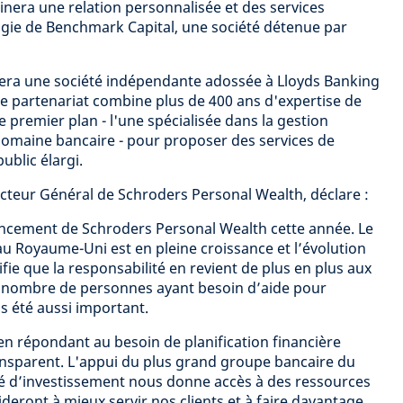
inera une relation personnalisée et des services
ogie de Benchmark Capital, une société détenue par
era une société indépendante adossée à Lloyds Banking
Ce partenariat combine plus de 400 ans d'expertise de
 premier plan - l'une spécialisée dans la gestion
e domaine bancaire - pour proposer des services de
ublic élargi.
cteur Général de Schroders Personal Wealth, déclare :
 lancement de Schroders Personal Wealth cette année. Le
au Royaume-Uni est en pleine croissance et l’évolution
ifie que la responsabilité en revient de plus en plus aux
 le nombre de personnes ayant besoin d’aide pour
is été aussi important.
n répondant au besoin de planification financière
transparent. L'appui du plus grand groupe bancaire du
té d’investissement nous donne accès à des ressources
ideront à mieux servir nos clients et à faire davantage