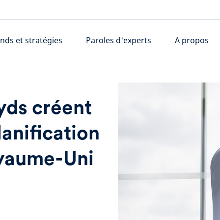
nds et stratégies
Paroles d'experts
A propos
yds créent
lanification
oyaume-Uni