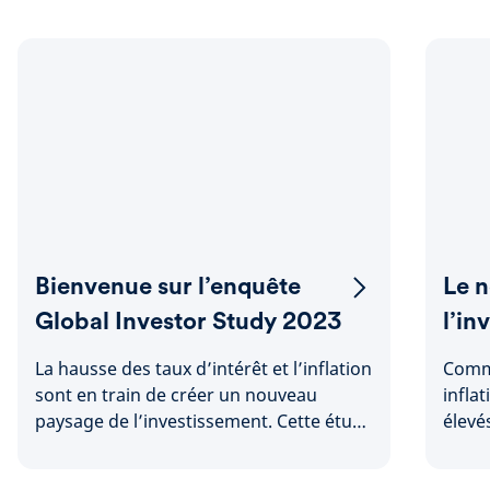
Bienvenue sur l’enquête
Le 
Global Investor Study 2023
l’in
La hausse des taux d’intérêt et l’inflation
Comme
sont en train de créer un nouveau
inflat
paysage de l’investissement. Cette étude
élevé
mondiale montre comment plus de 23
000 investisseurs dans le monde