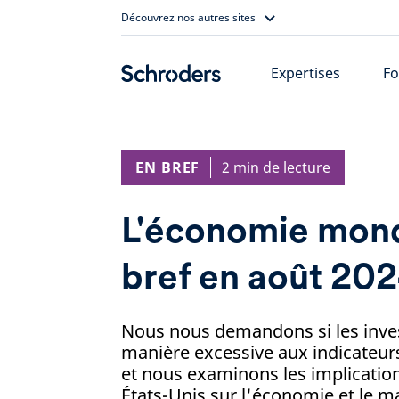
Skip
Découvrez nos autres sites
to
content
Expertises
Fo
EN BREF
2 min de lecture
L'économie mond
bref en août 20
Nous nous demandons si les inves
manière excessive aux indicateur
et nous examinons les implication
États-Unis sur l'économie et le m