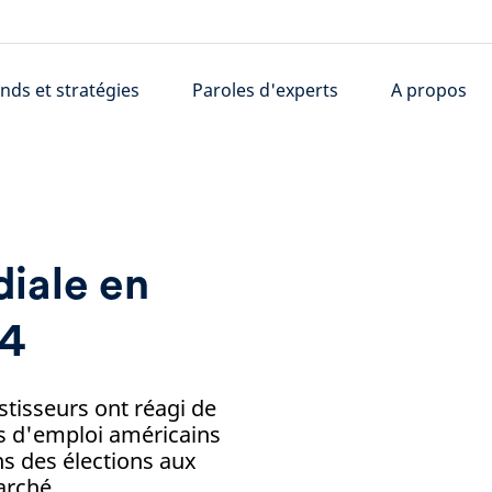
nds et stratégies
Paroles d'experts
A propos
iale en
24
tisseurs ont réagi de
s d'emploi américains
s des élections aux
arché