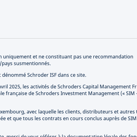
tion uniquement et ne constituant pas une recommandation
rs/pays susmentionnés.
st dénommé Schroder ISF dans ce site.
vril 2025, les activités de Schroders Capital Management F
sale française de Schroders Investment Management (« SIM 
uxembourg, avec laquelle les clients, distributeurs et autres 
ée et que tous les contrats en cours conclus auprès de SIM
te, merci de vous référer à la documentation légale des fo