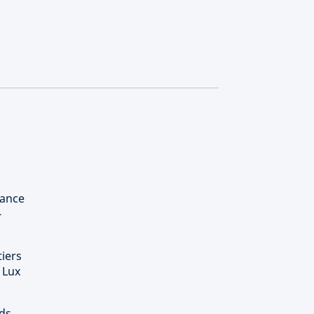
rance
-
tiers
 Lux
nds