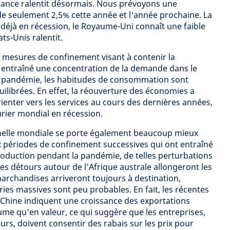
sance ralentit désormais. Nous prévoyons une
e seulement 2,5% cette année et l'année prochaine. La
éjà en récession, le Royaume-Uni connaît une faible
ats-Unis ralentit.
 mesures de confinement visant à contenir la
 entraîné une concentration de la demande dans le
a pandémie, les habitudes de consommation sont
librées. En effet, la réouverture des économies a
ienter vers les services au cours des dernières années,
urier mondial en récession.
échelle mondiale se porte également beaucoup mieux
 périodes de confinement successives qui ont entraîné
roduction pendant la pandémie, de telles perturbations
Les détours autour de l'Afrique australe allongeront les
 marchandises arriveront toujours à destination,
ies massives sont peu probables. En fait, les récentes
Chine indiquent une croissance des exportations
me qu'en valeur, ce qui suggère que les entreprises,
rs, doivent consentir des rabais sur les prix pour