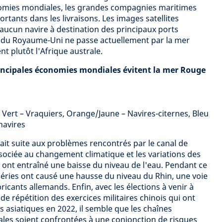
nomies mondiales, les grandes compagnies maritimes
tants dans les livraisons. Les images satellites
ucun navire à destination des principaux ports
t du Royaume-Uni ne passe actuellement par la mer
t plutôt l'Afrique australe.
rincipales économies mondiales évitent la mer Rouge
. Vert – Vraquiers, Orange/Jaune – Navires-citernes, Bleu
navires
ait suite aux problèmes rencontrés par le canal de
ociée au changement climatique et les variations des
, ont entraîné une baisse du niveau de l'eau. Pendant ce
éries ont causé une hausse du niveau du Rhin, une voie
ricants allemands. Enfin, avec les élections à venir à
e répétition des exercices militaires chinois qui ont
 asiatiques en 2022, il semble que les chaînes
es soient confrontées à une conjonction de risques