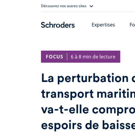
Skip
Découvrez nos autres sites
to
content
Expertises
Fo
FOCUS
6 à 8 min de lecture
La perturbation 
transport mariti
va-t-elle compro
espoirs de baiss