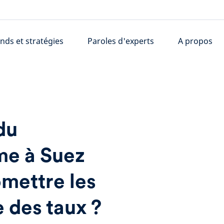
nds et stratégies
Paroles d'experts
A propos
du
me à Suez
mettre les
e des taux ?