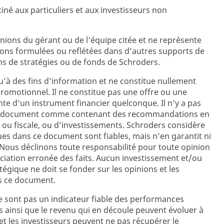
tiné aux particuliers et aux investisseurs non
ions du gérant ou de l'équipe citée et ne représente
ions formulées ou reflétées dans d’autres supports de
s de stratégies ou de fonds de Schroders.
’à des fins d’information et ne constitue nullement
promotionnel. Il ne constitue pas une offre ou une
ente d’un instrument financier quelconque. Il n’y a pas
ent document comme contenant des recommandations en
 ou fiscale, ou d’investissements. Schroders considère
es dans ce document sont fiables, mais n’en garantit ni
e. Nous déclinons toute responsabilité pour toute opinion
iation erronée des faits. Aucun investissement et/ou
égique ne doit se fonder sur les opinions et les
s ce document.
 sont pas un indicateur fiable des performances
s ainsi que le revenu qui en découle peuvent évoluer à
et les investisseurs peuvent ne pas récupérer le