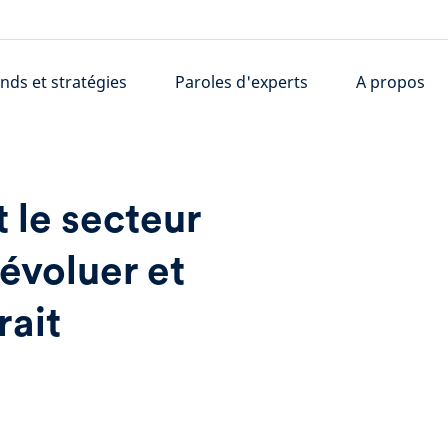
nds et stratégies
Paroles d'experts
A propos
 le secteur
 évoluer et
rait