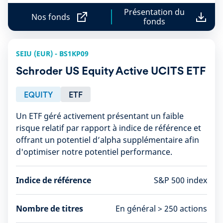
Présentation du
Nos fonds
fonds
N
P
o
r
s
é
f
s
SEIU (EUR) - BS1KP09
o
e
n
n
Schroder US Equity Active UCITS ETF
d
t
s
a
t
EQUITY
ETF
i
o
Un ETF géré activement présentant un faible
n
risque relatif par rapport à indice de référence et
d
u
offrant un potentiel d’alpha supplémentaire afin
f
d'optimiser notre potentiel performance.
o
n
d
Indice de référence
S&P 500 index
s
Nombre de titres
En général > 250 actions