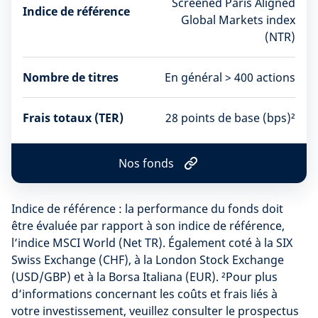
Screened Paris Aligned
Indice de référence
Global Markets index
(NTR)​
Nombre de titres
En général > 400 actions
Frais totaux (TER)
28 points de base (bps)²
Nos fonds
N
o
s
Indice de référence : la performance du fonds doit
f
o
être évaluée par rapport à son indice de référence,
n
l’indice MSCI World (Net TR). Également coté à la SIX
d
Swiss Exchange (CHF), à la London Stock Exchange
s
(USD/GBP) et à la Borsa Italiana (EUR). ²Pour plus
d’informations concernant les coûts et frais liés à
votre investissement, veuillez consulter le prospectus