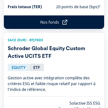
Frais totaux (TER)
20 points de base (bps)²
Nos fonds
N
o
s
f
SACE (EUR) - BTJTKD3
o
n
Schroder Global Equity Custom
d
s
Active UCITS ETF
EQUITY
ETF
Gestion active avec intégration complète des
critères ESG et faible risque relatif par rapport à
l’indice de référence.
Solactive ISS ESG