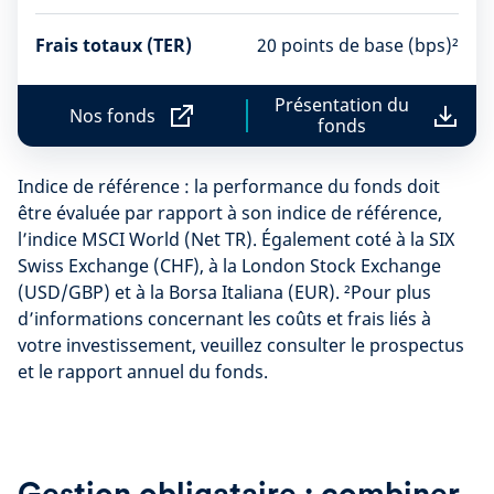
Frais totaux (TER)
20 points de base (bps)²
Présentation du
Nos fonds
fonds
N
P
o
r
s
é
Indice de référence : la performance du fonds doit
f
s
o
e
être évaluée par rapport à son indice de référence,
n
n
l’indice MSCI World (Net TR). Également coté à la SIX
d
t
Swiss Exchange (CHF), à la London Stock Exchange
s
a
t
(USD/GBP) et à la Borsa Italiana (EUR). ²Pour plus
i
d’informations concernant les coûts et frais liés à
o
votre investissement, veuillez consulter le prospectus
n
d
et le rapport annuel du fonds.
u
f
o
n
d
s
Gestion obligataire : combiner