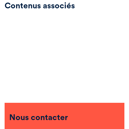
Equity
Infrast
Contenus associés
Nous contacter