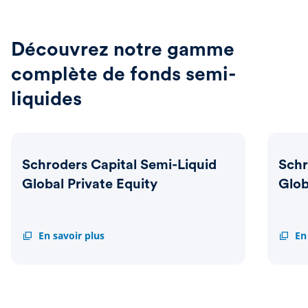
Découvrez notre gamme
complète de fonds semi-
liquides
Schroders Capital Semi-Liquid
Schr
Global Private Equity
Glob
Schroders
En savoir plus
Schrod
En
Capital
Capita
Semi-
Semi-
Liquid
Liquid
Global
Globa
Private
Energ