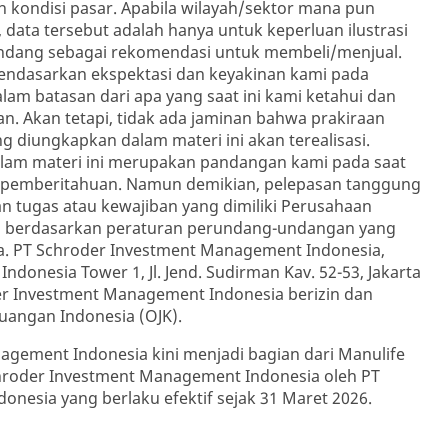
 kondisi pasar. Apabila wilayah/sektor mana pun
, data tersebut adalah hanya untuk keperluan ilustrasi
andang sebagai rekomendasi untuk membeli/menjual.
ndasarkan ekspektasi dan keyakinan kami pada
lam batasan dari apa yang saat ini kami ketahui dan
. Akan tetapi, tidak ada jaminan bahwa prakiraan
 diungkapkan dalam materi ini akan terealisasi.
am materi ini merupakan pandangan kami pada saat
a pemberitahuan. Namun demikian, pelepasan tanggung
an tugas atau kewajiban yang dimiliki Perusahaan
a berdasarkan peraturan perundang-undangan yang
ia. PT Schroder Investment Management Indonesia,
ndonesia Tower 1, Jl. Jend. Sudirman Kav. 52-53, Jakarta
er Investment Management Indonesia berizin dan
euangan Indonesia (OJK).
gement Indonesia kini menjadi bagian dari Manulife
chroder Investment Management Indonesia oleh PT
onesia yang berlaku efektif sejak 31 Maret 2026.