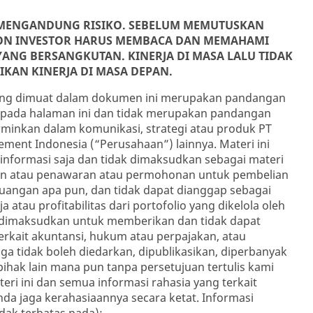
A MENGANDUNG RISIKO. SEBELUM MEMUTUSKAN
LON INVESTOR HARUS MEMBACA DAN MEMAHAMI
ANG BERSANGKUTAN. KINERJA DI MASA LALU TIDAK
KAN KINERJA DI MASA DEPAN.
ng dimuat dalam dokumen ini merupakan pandangan
s pada halaman ini dan tidak merupakan pandangan
minkan dalam komunikasi, strategi atau produk PT
ent Indonesia (“Perusahaan”) lainnya. Materi ini
nformasi saja dan tidak dimaksudkan sebagai materi
un atau penawaran atau permohonan untuk pembelian
uangan apa pun, dan tidak dapat dianggap sebagai
a atau profitabilitas dari portofolio yang dikelola oleh
k dimaksudkan untuk memberikan dan tidak dapat
erkait akuntansi, hukum atau perpajakan, atau
ga tidak boleh diedarkan, dipublikasikan, diperbanyak
pihak lain mana pun tanpa persetujuan tertulis kami
teri ini dan semua informasi rahasia yang terkait
a jaga kerahasiaannya secara ketat. Informasi