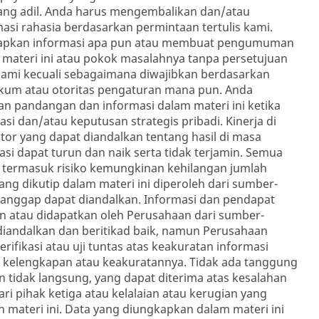
ang adil. Anda harus mengembalikan dan/atau
i rahasia berdasarkan permintaan tertulis kami.
apkan informasi apa pun atau membuat pengumuman
 materi ini atau pokok masalahnya tanpa persetujuan
i kami kecuali sebagaimana diwajibkan berdasarkan
ukum atau otoritas pengaturan mana pun. Anda
n pandangan dan informasi dalam materi ini ketika
i dan/atau keputusan strategis pribadi. Kinerja di
tor yang dapat diandalkan tentang hasil di masa
tasi dapat turun dan naik serta tidak terjamin. Semua
o termasuk risiko kemungkinan kehilangan jumlah
ng dikutip dalam materi ini diperoleh dari sumber-
 anggap dapat diandalkan. Informasi dan pendapat
sun atau didapatkan oleh Perusahaan dari sumber-
diandalkan dan beritikad baik, namun Perusahaan
fikasi atau uji tuntas atas keakuratan informasi
n kelengkapan atau keakuratannya. Tidak ada tanggung
 tidak langsung, yang dapat diterima atas kesalahan
ari pihak ketiga atau kelalaian atau kerugian yang
 materi ini. Data yang diungkapkan dalam materi ini