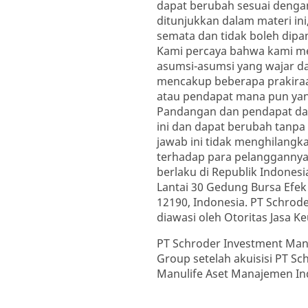
dapat berubah sesuai dengan
ditunjukkan dalam materi ini
semata dan tidak boleh dip
Kami percaya bahwa kami me
asumsi-asumsi yang wajar da
mencakup beberapa prakiraan
atau pendapat mana pun yang
Pandangan dan pendapat dal
ini dan dapat berubah tanp
jawab ini tidak menghilangk
terhadap para pelangganny
berlaku di Republik Indones
Lantai 30 Gedung Bursa Efek I
12190, Indonesia. PT Schrod
diawasi oleh Otoritas Jasa K
PT Schroder Investment Mana
Group setelah akuisisi PT S
Manulife Aset Manajemen Ind