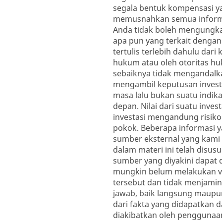
segala bentuk kompensasi y
memusnahkan semua informas
Anda tidak boleh mengungk
apa pun yang terkait dengan
tertulis terlebih dahulu dar
hukum atau oleh otoritas h
sebaiknya tidak mengandalka
mengambil keputusan investas
masa lalu bukan suatu indika
depan. Nilai dari suatu inves
investasi mengandung risik
pokok. Beberapa informasi ya
sumber eksternal yang kami
dalam materi ini telah disu
sumber yang diyakini dapat 
mungkin belum melakukan veri
tersebut dan tidak menjami
jawab, baik langsung maupun
dari fakta yang didapatkan d
diakibatkan oleh penggunaan