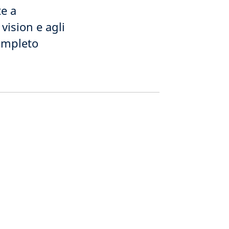
te a
vision e agli
completo