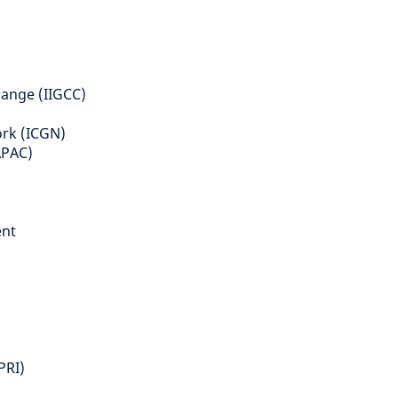
hange (IIGCC)
ork (ICGN)
APAC)
ent
PRI)