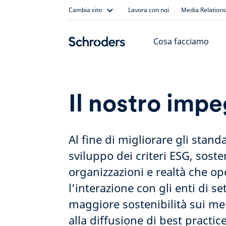
Skip
Cambia sito
Lavora con noi
Media Relations
to
content
Cosa facciamo
Il nostro impe
Al fine di migliorare gli stand
sviluppo dei criteri ESG, sos
organizzazioni e realtà che o
l’interazione con gli enti di 
maggiore sostenibilità sui me
alla diffusione di best pract