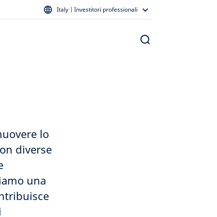
Italy | Investitori professionali
omuovere lo
con diverse
e
oviamo una
ntribuisce
i