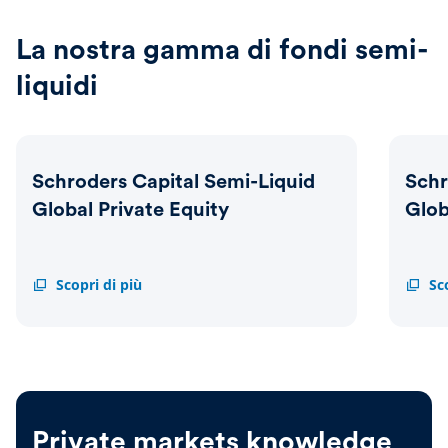
La nostra gamma di fondi semi-
liquidi
Schroders Capital Semi-Liquid
Schr
Global Private Equity
Glob
Schroders
Scopri di più
Schrod
Sc
Capital
Capita
Semi-
Semi-
Liquid
Liquid
Global
Globa
Private
Privat
Equity
Equity
ELTI
Private markets knowledge